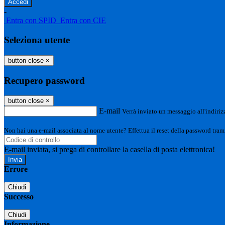
-
Entra con SPID
Entra con CIE
Seleziona utente
button close
×
Recupero password
button close
×
E-mail
Verrà inviato un messaggio all'indirizz
Non hai una e-mail associata al nome utente? Effettua il reset della password tram
E-mail inviata, si prega di controllare la casella di posta elettronica!
Errore
Chiudi
Successo
Chiudi
Informazione