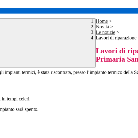
Home
>
Novità
>
Le notizie
>
Lavori di riparazione
Lavori di rip
Primaria Sa
li impianti termici, è stata riscontrata, presso l’impianto termico dell
a in tempi celeri.
impianto sarà spento.