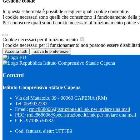
Gestione cookie
In questa schermata è possibile scegliere quali cookie consentire.
I cookie necessari sono quelli che consentono il funzionamento della pi
Per conoscere quali sono i cookie necessari al funzionamento potete v
Cookie necessari per il funzionamento
I cookie necessari per il funzionamento non possono essere disabilitati.
Accetta tutti
Salva le preferenze
Istituto Comprensivo Statale Capena
Contatti
Istituto Comprensivo Statale Capena
Via del Mattatoio, 39 - 00060 CAPENA (RM)
Tel:
06/9032287
Email:
rmic868006@istruzione.it
Link per inviare una mail
PEC:
rmic868006@pec.istruzione.it
Link per inviare una mail
C.F.: 97198530582
Cod. fatturaz. elettr: UFFJE9