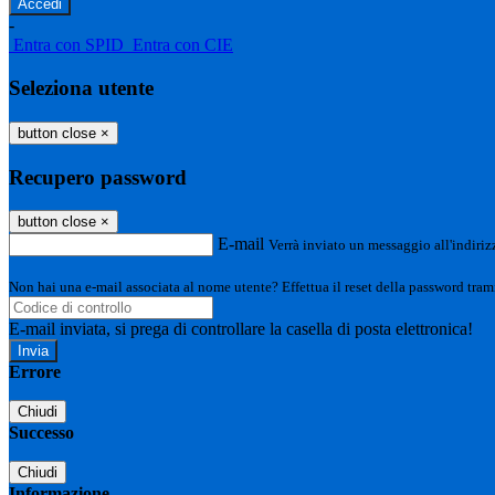
-
Entra con SPID
Entra con CIE
Seleziona utente
button close
×
Recupero password
button close
×
E-mail
Verrà inviato un messaggio all'indirizz
Non hai una e-mail associata al nome utente? Effettua il reset della password tram
E-mail inviata, si prega di controllare la casella di posta elettronica!
Errore
Chiudi
Successo
Chiudi
Informazione