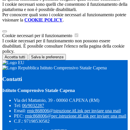
I cookie necessari sono quelli che consentono il funzionamento della
piattaforma e non è possibile disabilitarli.
Per conoscere quali sono i cookie necessari al funzionamento potete
visionare la
COOKIE POLICY
.
Cookie necessari per il funzionamento
I cookie necessari per il funzionamento non possono essere
disabilitati. È possibile consultare l'elenco nella pagina della cookie
policy.
Accetta tutti
Salva le preferenze
Istituto Comprensivo Statale Capena
Contatti
Istituto Comprensivo Statale Capena
Via del Mattatoio, 39 - 00060 CAPENA (RM)
Tel:
06/9032287
Email:
rmic868006@istruzione.it
Link per inviare una mail
PEC:
rmic868006@pec.istruzione.it
Link per inviare una mail
C.F.: 97198530582