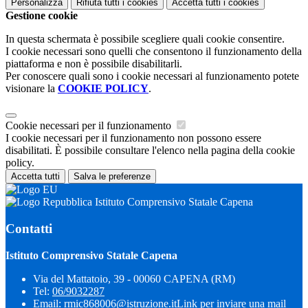
Personalizza
Rifiuta tutti
i cookies
Accetta tutti
i cookies
Gestione cookie
In questa schermata è possibile scegliere quali cookie consentire.
I cookie necessari sono quelli che consentono il funzionamento della
piattaforma e non è possibile disabilitarli.
Per conoscere quali sono i cookie necessari al funzionamento potete
visionare la
COOKIE POLICY
.
Cookie necessari per il funzionamento
I cookie necessari per il funzionamento non possono essere
disabilitati. È possibile consultare l'elenco nella pagina della cookie
policy.
Accetta tutti
Salva le preferenze
Istituto Comprensivo Statale Capena
Contatti
Istituto Comprensivo Statale Capena
Via del Mattatoio, 39 - 00060 CAPENA (RM)
Tel:
06/9032287
Email:
rmic868006@istruzione.it
Link per inviare una mail