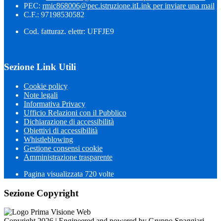
PEC:
rmic868006@pec.istruzione.it
Link per inviare una mail
C.F.: 97198530582
Cod. fatturaz. elettr: UFFJE9
Sezione Link Utili
Cookie policy
Note legali
Informativa Privacy
Ufficio Relazioni con il Pubblico
Dichiarazione di accessibilità
Obiettivi di accessibilità
Whistleblowing
Gestione consensi cookie
Amministrazione trasparente
Pagina visualizzata
720
volte
Sezione Copyright
Copyright 2026 | Engineered and powered by Gruppo Spaggiari