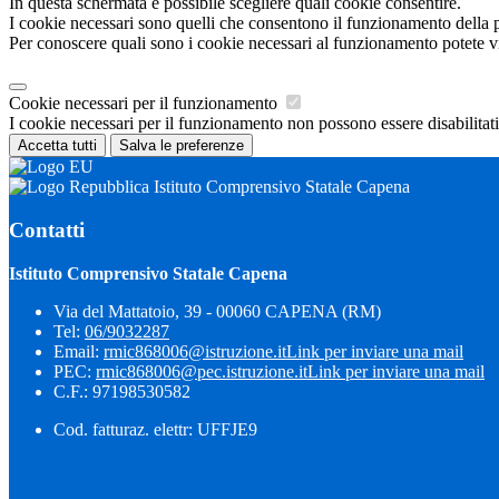
In questa schermata è possibile scegliere quali cookie consentire.
I cookie necessari sono quelli che consentono il funzionamento della pi
Per conoscere quali sono i cookie necessari al funzionamento potete v
Cookie necessari per il funzionamento
I cookie necessari per il funzionamento non possono essere disabilitati.
Accetta tutti
Salva le preferenze
Istituto Comprensivo Statale Capena
Contatti
Istituto Comprensivo Statale Capena
Via del Mattatoio, 39 - 00060 CAPENA (RM)
Tel:
06/9032287
Email:
rmic868006@istruzione.it
Link per inviare una mail
PEC:
rmic868006@pec.istruzione.it
Link per inviare una mail
C.F.: 97198530582
Cod. fatturaz. elettr: UFFJE9