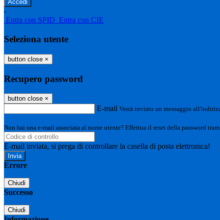
-
Entra con SPID
Entra con CIE
Seleziona utente
button close
×
Recupero password
button close
×
E-mail
Verrà inviato un messaggio all'indirizz
Non hai una e-mail associata al nome utente? Effettua il reset della password tram
E-mail inviata, si prega di controllare la casella di posta elettronica!
Errore
Chiudi
Successo
Chiudi
Informazione