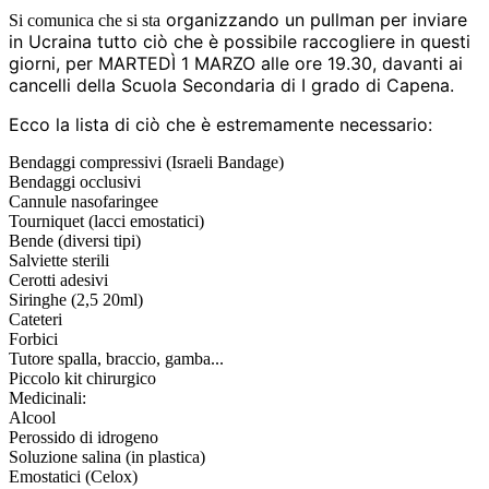
organizzando un pullman per inviare
Si comunica che si sta
in Ucraina tutto ciò che è possibile raccogliere in questi
giorni, per
MARTEDÌ 1 MARZO alle ore 19.30, davanti ai
cancelli della Scuola Secondaria di I grado di Capena.
Ecco la lista di ciò che è estremamente necessario:
Bendaggi compressivi (Israeli Bandage)
Bendaggi occlusivi
Cannule nasofaringee
Tourniquet (lacci emostatici)
Bende (diversi tipi)
Salviette sterili
Cerotti adesivi
Siringhe (2,5 20ml)
Cateteri
Forbici
Tutore spalla, braccio, gamba...
Piccolo kit chirurgico
Medicinali:
Alcool
Perossido di idrogeno
Soluzione salina (in plastica)
Emostatici (Celox)