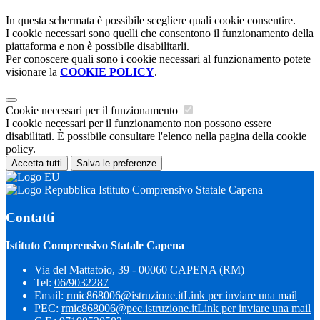
In questa schermata è possibile scegliere quali cookie consentire.
I cookie necessari sono quelli che consentono il funzionamento della
piattaforma e non è possibile disabilitarli.
Per conoscere quali sono i cookie necessari al funzionamento potete
visionare la
COOKIE POLICY
.
Cookie necessari per il funzionamento
I cookie necessari per il funzionamento non possono essere
disabilitati. È possibile consultare l'elenco nella pagina della cookie
policy.
Accetta tutti
Salva le preferenze
Istituto Comprensivo Statale Capena
Contatti
Istituto Comprensivo Statale Capena
Via del Mattatoio, 39 - 00060 CAPENA (RM)
Tel:
06/9032287
Email:
rmic868006@istruzione.it
Link per inviare una mail
PEC:
rmic868006@pec.istruzione.it
Link per inviare una mail