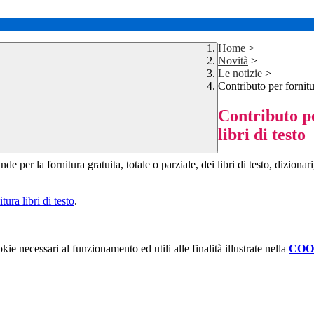
Home
>
Novità
>
Le notizie
>
Contributo per fornitur
Contributo pe
libri di testo
ande per
la
fornitura
gratuita, totale
o parziale,
dei
libri
di
testo,
dizionar
itura libri di testo
.
kie necessari al funzionamento ed utili alle finalità illustrate nella
COO