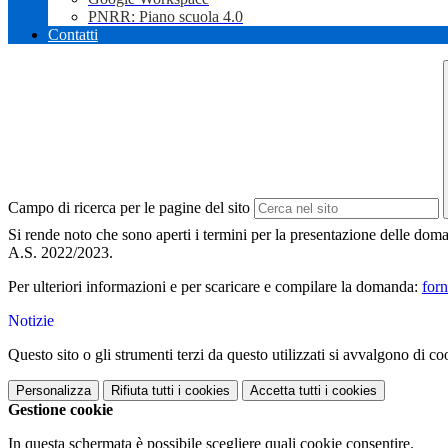
PNRR: Piano scuola 4.0
Contatti
Campo di ricerca per le pagine del sito
Si
rende
noto
che sono aperti
i
termini
per la
presentazione
delle dom
A.S.
2022/2023.
Per ulteriori informazioni e per scaricare e compilare la domanda:
forn
Notizie
Questo sito o gli strumenti terzi da questo utilizzati si avvalgono di coo
Personalizza
Rifiuta tutti
i cookies
Accetta tutti
i cookies
Gestione cookie
In questa schermata è possibile scegliere quali cookie consentire.