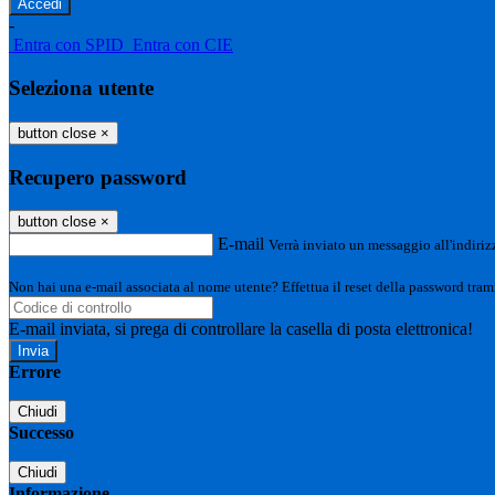
-
Entra con SPID
Entra con CIE
Seleziona utente
button close
×
Recupero password
button close
×
E-mail
Verrà inviato un messaggio all'indirizz
Non hai una e-mail associata al nome utente? Effettua il reset della password tram
E-mail inviata, si prega di controllare la casella di posta elettronica!
Errore
Chiudi
Successo
Chiudi
Informazione