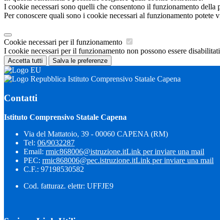
I cookie necessari sono quelli che consentono il funzionamento della pi
Per conoscere quali sono i cookie necessari al funzionamento potete v
Cookie necessari per il funzionamento
I cookie necessari per il funzionamento non possono essere disabilitati.
Accetta tutti
Salva le preferenze
Istituto Comprensivo Statale Capena
Contatti
Istituto Comprensivo Statale Capena
Via del Mattatoio, 39 - 00060 CAPENA (RM)
Tel:
06/9032287
Email:
rmic868006@istruzione.it
Link per inviare una mail
PEC:
rmic868006@pec.istruzione.it
Link per inviare una mail
C.F.: 97198530582
Cod. fatturaz. elettr: UFFJE9