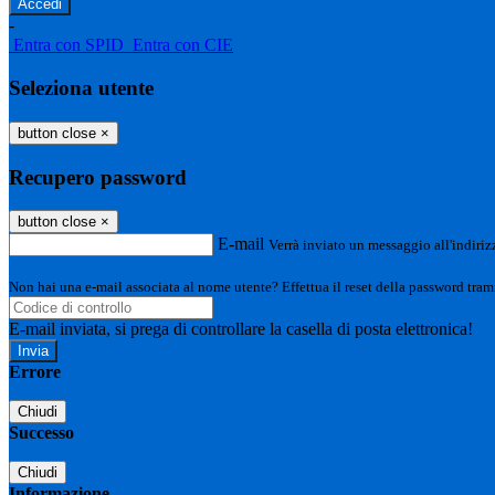
-
Entra con SPID
Entra con CIE
Seleziona utente
button close
×
Recupero password
button close
×
E-mail
Verrà inviato un messaggio all'indirizz
Non hai una e-mail associata al nome utente? Effettua il reset della password tram
E-mail inviata, si prega di controllare la casella di posta elettronica!
Errore
Chiudi
Successo
Chiudi
Informazione