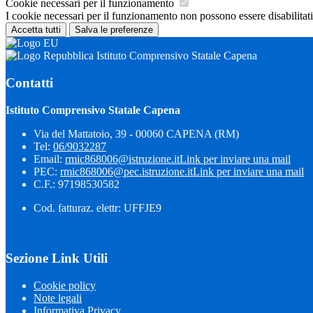
Cookie necessari per il funzionamento
I cookie necessari per il funzionamento non possono essere disabilitati.
Accetta tutti
Salva le preferenze
Istituto Comprensivo Statale Capena
Contatti
Istituto Comprensivo Statale Capena
Via del Mattatoio, 39 - 00060 CAPENA (RM)
Tel:
06/9032287
Email:
rmic868006@istruzione.it
Link per inviare una mail
PEC:
rmic868006@pec.istruzione.it
Link per inviare una mail
C.F.: 97198530582
Cod. fatturaz. elettr: UFFJE9
Sezione Link Utili
Cookie policy
Note legali
Informativa Privacy