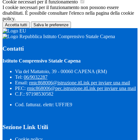
Cookie necessari per il funzionamento
I cookie necessari per il funzionamento non possono essere
disabilitati. È possibile consultare l'elenco nella pagina della cookie
policy.
Accetta tutti
Salva le preferenze
Istituto Comprensivo Statale Capena
Contatti
Istituto Comprensivo Statale Capena
Via del Mattatoio, 39 - 00060 CAPENA (RM)
Tel:
06/9032287
Email:
rmic868006@istruzione.it
Link per inviare una mail
PEC:
rmic868006@pec.istruzione.it
Link per inviare una mail
C.F.: 97198530582
Cod. fatturaz. elettr: UFFJE9
Sezione Link Utili
Cookie policy