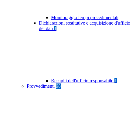
Monitoraggio tempi procedimentali
Dichiarazioni sostitutive e acquisizione d'ufficio
dei dati
1
Recapiti dell'ufficio responsabile
1
Provvedimenti
98