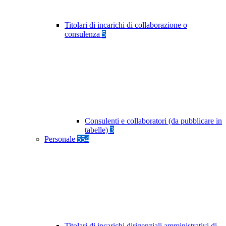
Titolari di incarichi di collaborazione o
consulenza
5
Consulenti e collaboratori (da pubblicare in
tabelle)
3
Personale
554
Titolari di incarichi dirigenziali amministrativi di