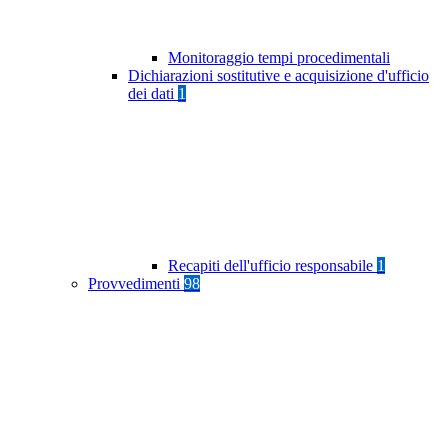
Monitoraggio tempi procedimentali
Dichiarazioni sostitutive e acquisizione d'ufficio
dei dati
1
Recapiti dell'ufficio responsabile
1
Provvedimenti
98