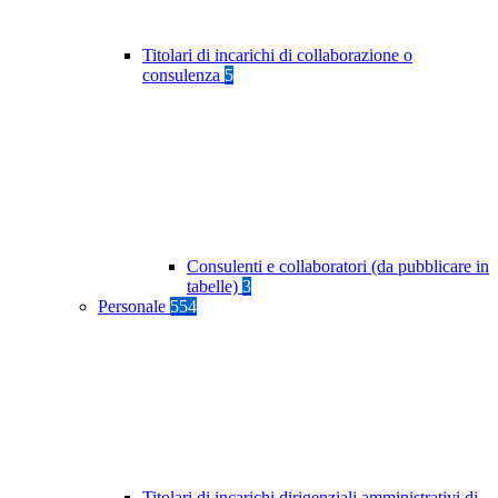
Titolari di incarichi di collaborazione o
consulenza
5
Consulenti e collaboratori (da pubblicare in
tabelle)
3
Personale
554
Titolari di incarichi dirigenziali amministrativi di