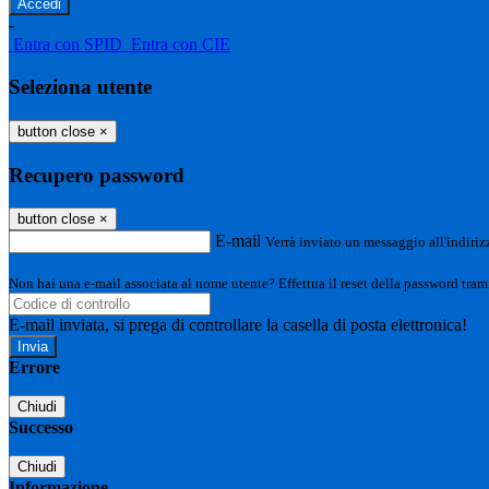
-
Entra con SPID
Entra con CIE
Seleziona utente
button close
×
Recupero password
button close
×
E-mail
Verrà inviato un messaggio all'indirizz
Non hai una e-mail associata al nome utente? Effettua il reset della password tram
E-mail inviata, si prega di controllare la casella di posta elettronica!
Errore
Chiudi
Successo
Chiudi
Informazione