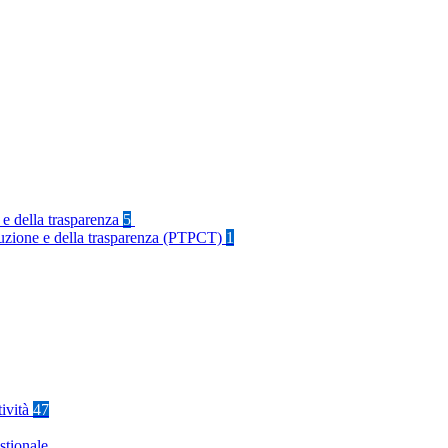
 e della trasparenza
5
rruzione e della trasparenza (PTPCT)
1
tività
47
stionale