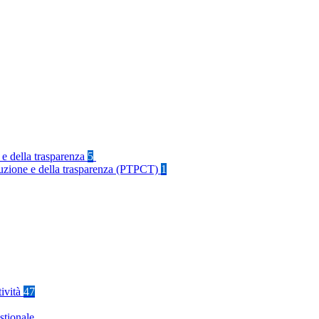
 e della trasparenza
5
rruzione e della trasparenza (PTPCT)
1
tività
47
stionale