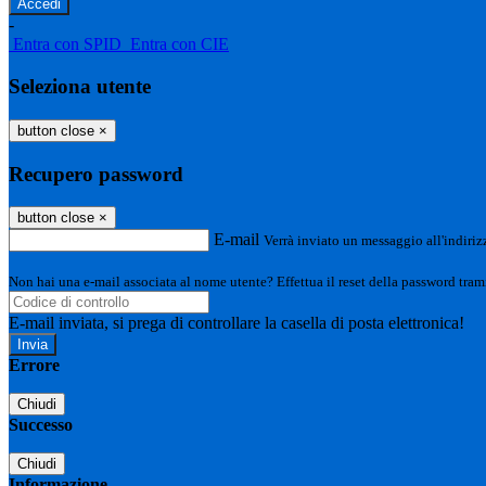
-
Entra con SPID
Entra con CIE
Seleziona utente
button close
×
Recupero password
button close
×
E-mail
Verrà inviato un messaggio all'indirizz
Non hai una e-mail associata al nome utente? Effettua il reset della password tram
E-mail inviata, si prega di controllare la casella di posta elettronica!
Errore
Chiudi
Successo
Chiudi
Informazione