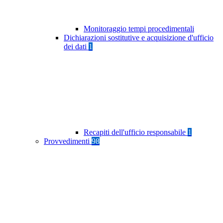
Monitoraggio tempi procedimentali
Dichiarazioni sostitutive e acquisizione d'ufficio
dei dati
1
Recapiti dell'ufficio responsabile
1
Provvedimenti
98