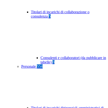
Titolari di incarichi di collaborazione o
consulenza
5
Consulenti e collaboratori (da pubblicare in
tabelle)
3
Personale
554
Titolari di incarichi dirigenziali amministrativi di