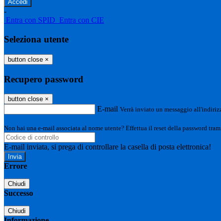
-
Entra con SPID
Entra con CIE
Seleziona utente
button close
×
Recupero password
button close
×
E-mail
Verrà inviato un messaggio all'indirizz
Non hai una e-mail associata al nome utente? Effettua il reset della password tram
E-mail inviata, si prega di controllare la casella di posta elettronica!
Errore
Chiudi
Successo
Chiudi
Informazione