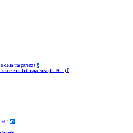
 e della trasparenza
5
rruzione e della trasparenza (PTPCT)
1
tività
47
stionale