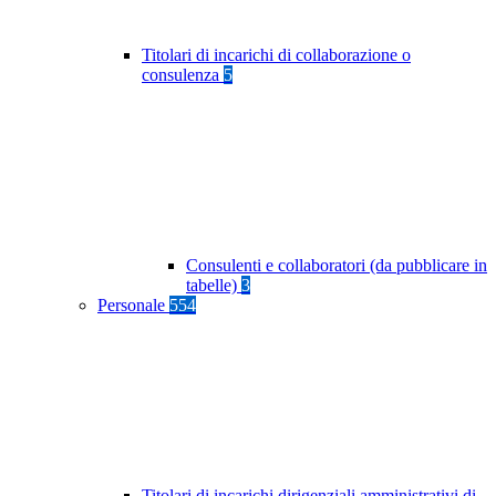
Titolari di incarichi di collaborazione o
consulenza
5
Consulenti e collaboratori (da pubblicare in
tabelle)
3
Personale
554
Titolari di incarichi dirigenziali amministrativi di