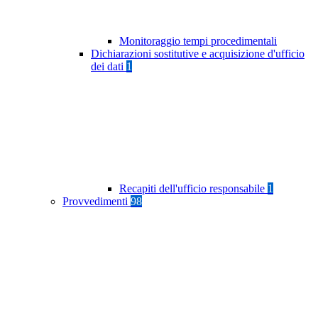
Monitoraggio tempi procedimentali
Dichiarazioni sostitutive e acquisizione d'ufficio
dei dati
1
Recapiti dell'ufficio responsabile
1
Provvedimenti
98