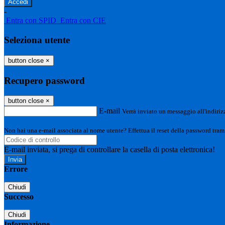
-
Entra con SPID
Entra con CIE
Seleziona utente
button close
×
Recupero password
button close
×
E-mail
Verrà inviato un messaggio all'indirizz
Non hai una e-mail associata al nome utente? Effettua il reset della password tram
E-mail inviata, si prega di controllare la casella di posta elettronica!
Errore
Chiudi
Successo
Chiudi
Informazione