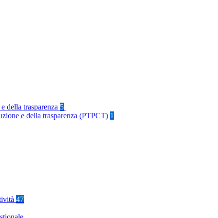
 e della trasparenza
5
rruzione e della trasparenza (PTPCT)
1
tività
47
stionale