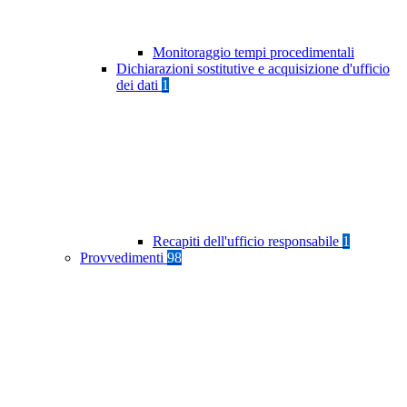
Monitoraggio tempi procedimentali
Dichiarazioni sostitutive e acquisizione d'ufficio
dei dati
1
Recapiti dell'ufficio responsabile
1
Provvedimenti
98