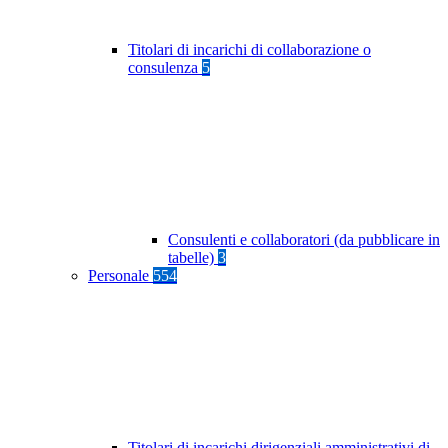
Titolari di incarichi di collaborazione o
consulenza
5
Consulenti e collaboratori (da pubblicare in
tabelle)
3
Personale
554
Titolari di incarichi dirigenziali amministrativi di