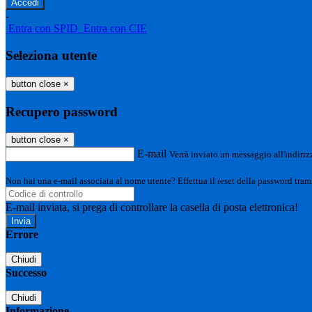
-
Entra con SPID
Entra con CIE
Seleziona utente
button close
×
Recupero password
button close
×
E-mail
Verrà inviato un messaggio all'indirizz
Non hai una e-mail associata al nome utente? Effettua il reset della password tram
E-mail inviata, si prega di controllare la casella di posta elettronica!
Errore
Chiudi
Successo
Chiudi
Informazione