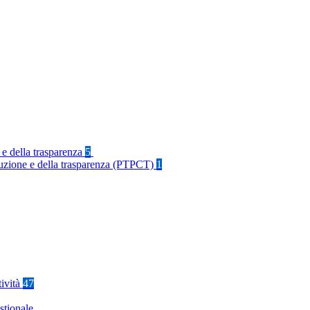
 e della trasparenza
5
rruzione e della trasparenza (PTPCT)
1
tività
47
stionale