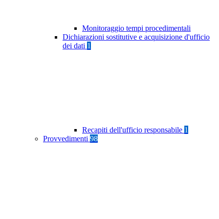
Monitoraggio tempi procedimentali
Dichiarazioni sostitutive e acquisizione d'ufficio
dei dati
1
Recapiti dell'ufficio responsabile
1
Provvedimenti
98