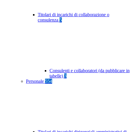
Titolari di incarichi di collaborazione o
consulenza
5
Consulenti e collaboratori (da pubblicare in
tabelle)
3
Personale
554
Titolari di incarichi dirigenziali amministrativi di