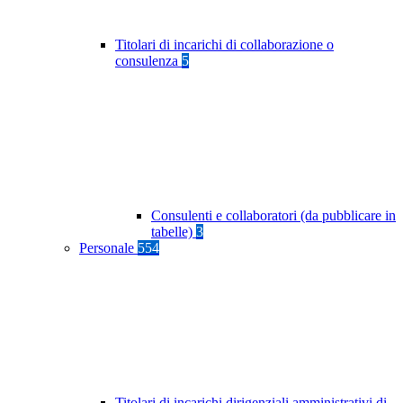
Titolari di incarichi di collaborazione o
consulenza
5
Consulenti e collaboratori (da pubblicare in
tabelle)
3
Personale
554
Titolari di incarichi dirigenziali amministrativi di