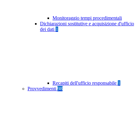
Monitoraggio tempi procedimentali
Dichiarazioni sostitutive e acquisizione d'ufficio
dei dati
1
Recapiti dell'ufficio responsabile
1
Provvedimenti
98