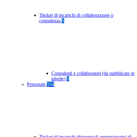
Titolari di incarichi di collaborazione o
consulenza
5
Consulenti e collaboratori (da pubblicare in
tabelle)
3
Personale
554
Titolari di incarichi dirigenziali amministrativi di