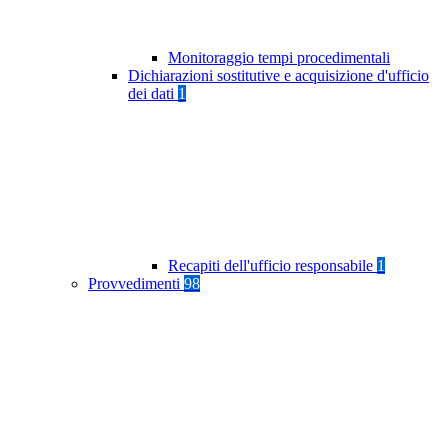
Monitoraggio tempi procedimentali
Dichiarazioni sostitutive e acquisizione d'ufficio
dei dati
1
Recapiti dell'ufficio responsabile
1
Provvedimenti
98