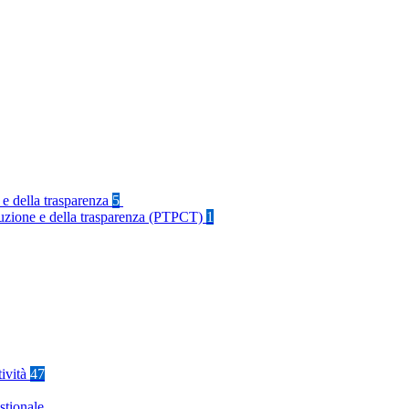
 e della trasparenza
5
rruzione e della trasparenza (PTPCT)
1
tività
47
stionale