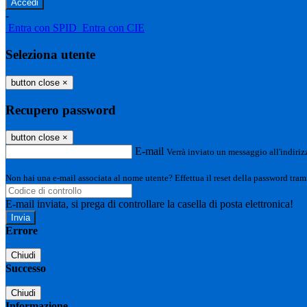
-
Entra con SPID
Entra con CIE
Seleziona utente
button close
×
Recupero password
button close
×
E-mail
Verrà inviato un messaggio all'indirizz
Non hai una e-mail associata al nome utente? Effettua il reset della password tram
E-mail inviata, si prega di controllare la casella di posta elettronica!
Errore
Chiudi
Successo
Chiudi
Informazione