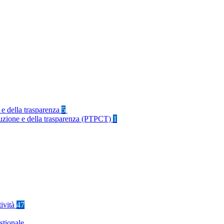
 e della trasparenza
5
rruzione e della trasparenza (PTPCT)
1
tività
47
stionale