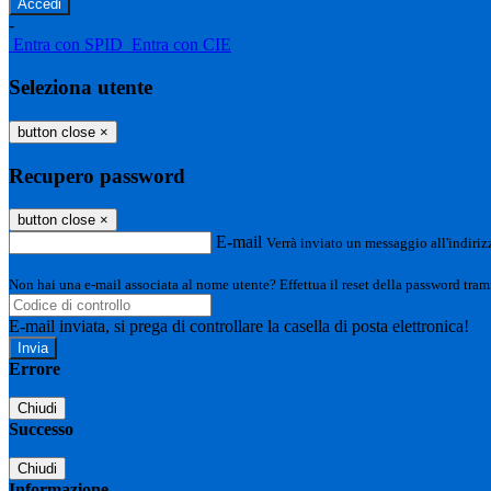
-
Entra con SPID
Entra con CIE
Seleziona utente
button close
×
Recupero password
button close
×
E-mail
Verrà inviato un messaggio all'indirizz
Non hai una e-mail associata al nome utente? Effettua il reset della password tram
E-mail inviata, si prega di controllare la casella di posta elettronica!
Errore
Chiudi
Successo
Chiudi
Informazione