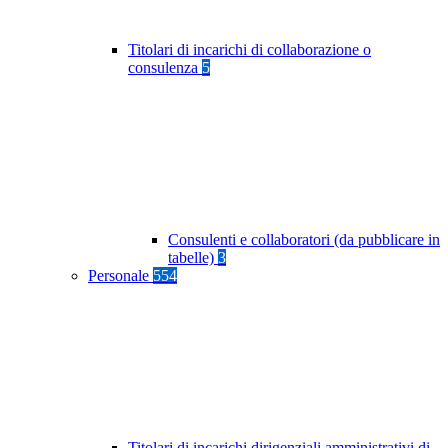
Titolari di incarichi di collaborazione o
consulenza
5
Consulenti e collaboratori (da pubblicare in
tabelle)
3
Personale
554
Titolari di incarichi dirigenziali amministrativi di