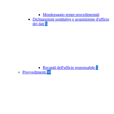
Monitoraggio tempi procedimentali
Dichiarazioni sostitutive e acquisizione d'ufficio
dei dati
1
Recapiti dell'ufficio responsabile
1
Provvedimenti
98