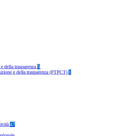
 e della trasparenza
5
rruzione e della trasparenza (PTPCT)
1
tività
47
stionale