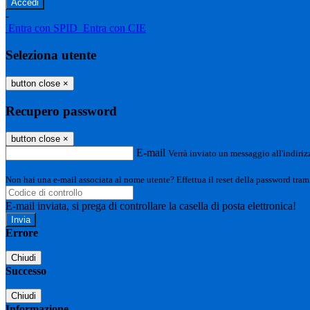
-
Entra con SPID
Entra con CIE
Seleziona utente
button close
×
Recupero password
button close
×
E-mail
Verrà inviato un messaggio all'indirizz
Non hai una e-mail associata al nome utente? Effettua il reset della password tram
E-mail inviata, si prega di controllare la casella di posta elettronica!
Errore
Chiudi
Successo
Chiudi
Informazione