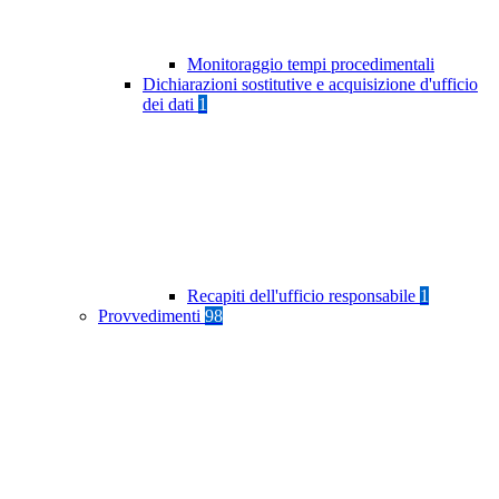
Monitoraggio tempi procedimentali
Dichiarazioni sostitutive e acquisizione d'ufficio
dei dati
1
Recapiti dell'ufficio responsabile
1
Provvedimenti
98