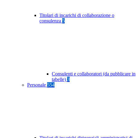
Titolari di incarichi di collaborazione o
consulenza
5
Consulenti e collaboratori (da pubblicare in
tabelle)
3
Personale
554
Titolari di incarichi dirigenziali amministrativi di