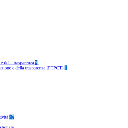
 e della trasparenza
5
rruzione e della trasparenza (PTPCT)
1
tività
47
stionale