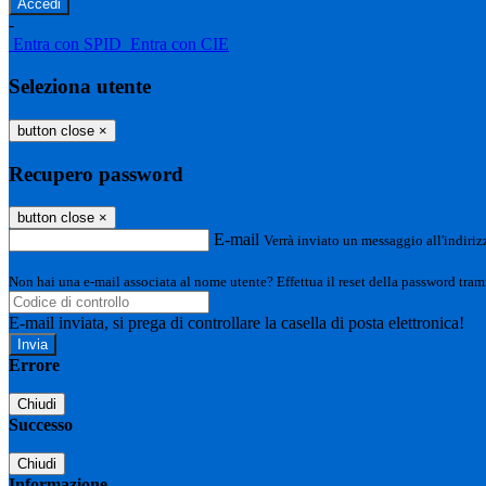
-
Entra con SPID
Entra con CIE
Seleziona utente
button close
×
Recupero password
button close
×
E-mail
Verrà inviato un messaggio all'indirizz
Non hai una e-mail associata al nome utente? Effettua il reset della password tram
E-mail inviata, si prega di controllare la casella di posta elettronica!
Errore
Chiudi
Successo
Chiudi
Informazione