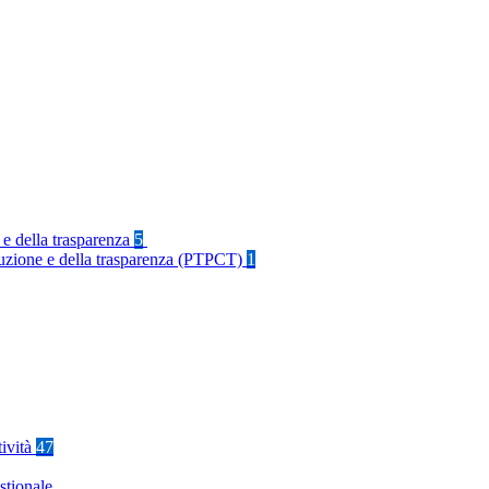
 e della trasparenza
5
rruzione e della trasparenza (PTPCT)
1
tività
47
stionale