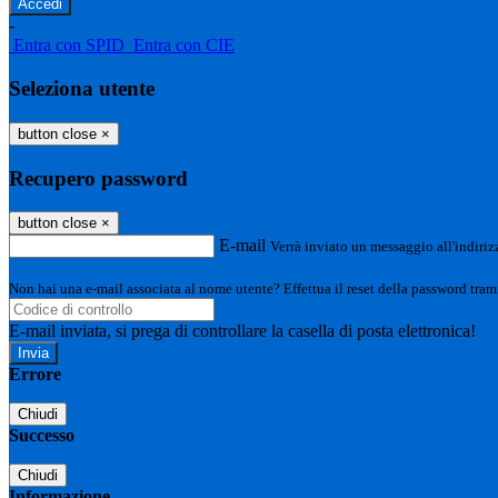
-
Entra con SPID
Entra con CIE
Seleziona utente
button close
×
Recupero password
button close
×
E-mail
Verrà inviato un messaggio all'indirizz
Non hai una e-mail associata al nome utente? Effettua il reset della password tram
E-mail inviata, si prega di controllare la casella di posta elettronica!
Errore
Chiudi
Successo
Chiudi
Informazione