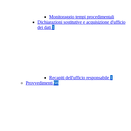
Monitoraggio tempi procedimentali
Dichiarazioni sostitutive e acquisizione d'ufficio
dei dati
1
Recapiti dell'ufficio responsabile
1
Provvedimenti
98