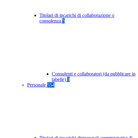
Titolari di incarichi di collaborazione o
consulenza
5
Consulenti e collaboratori (da pubblicare in
tabelle)
3
Personale
554
Titolari di incarichi dirigenziali amministrativi di