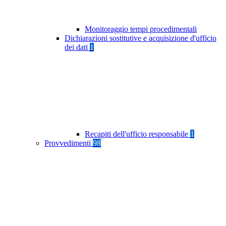
Monitoraggio tempi procedimentali
Dichiarazioni sostitutive e acquisizione d'ufficio
dei dati
1
Recapiti dell'ufficio responsabile
1
Provvedimenti
98