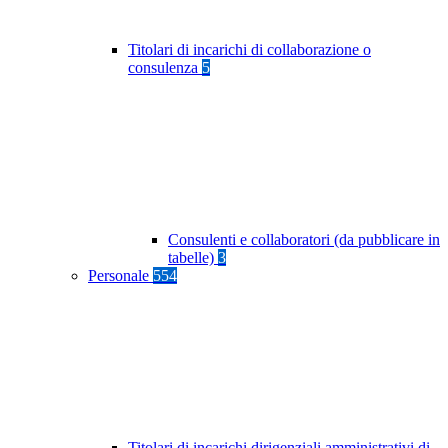
Titolari di incarichi di collaborazione o
consulenza
5
Consulenti e collaboratori (da pubblicare in
tabelle)
3
Personale
554
Titolari di incarichi dirigenziali amministrativi di