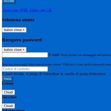
-
Entra con SPID
Entra con CIE
Seleziona utente
button close
×
Recupero password
button close
×
E-mail
Verrà inviato un messaggio all'indirizz
Non hai una e-mail associata al nome utente? Effettua il reset della password tram
E-mail inviata, si prega di controllare la casella di posta elettronica!
Errore
Chiudi
Successo
Chiudi
Informazione