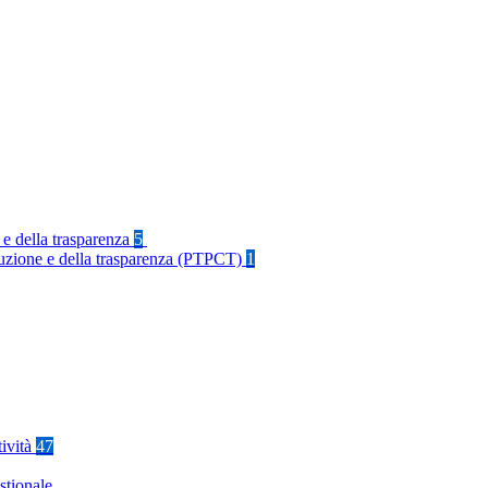
 e della trasparenza
5
rruzione e della trasparenza (PTPCT)
1
tività
47
stionale