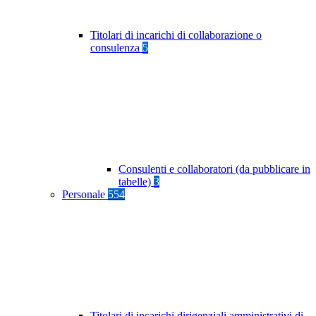
Titolari di incarichi di collaborazione o
consulenza
5
Consulenti e collaboratori (da pubblicare in
tabelle)
3
Personale
554
Titolari di incarichi dirigenziali amministrativi di