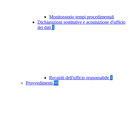
Monitoraggio tempi procedimentali
Dichiarazioni sostitutive e acquisizione d'ufficio
dei dati
1
Recapiti dell'ufficio responsabile
1
Provvedimenti
98