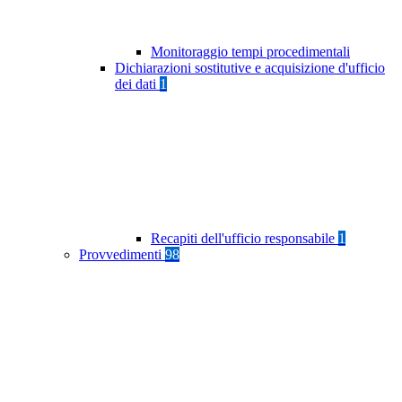
Monitoraggio tempi procedimentali
Dichiarazioni sostitutive e acquisizione d'ufficio
dei dati
1
Recapiti dell'ufficio responsabile
1
Provvedimenti
98