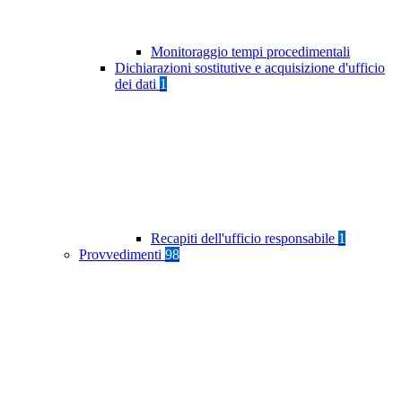
Monitoraggio tempi procedimentali
Dichiarazioni sostitutive e acquisizione d'ufficio
dei dati
1
Recapiti dell'ufficio responsabile
1
Provvedimenti
98