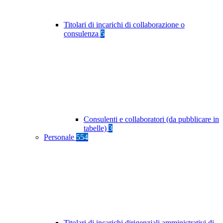
Titolari di incarichi di collaborazione o
consulenza
5
Consulenti e collaboratori (da pubblicare in
tabelle)
3
Personale
554
Titolari di incarichi dirigenziali amministrativi di