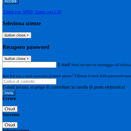
-
Entra con SPID
Entra con CIE
Seleziona utente
button close
×
Recupero password
button close
×
E-mail
Verrà inviato un messaggio all'indirizz
Non hai una e-mail associata al nome utente? Effettua il reset della password tram
E-mail inviata, si prega di controllare la casella di posta elettronica!
Errore
Chiudi
Successo
Chiudi
Informazione