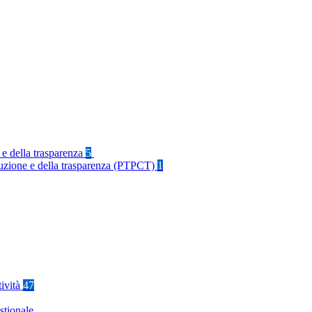
 e della trasparenza
5
rruzione e della trasparenza (PTPCT)
1
tività
47
stionale