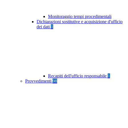
Monitoraggio tempi procedimentali
Dichiarazioni sostitutive e acquisizione d'ufficio
dei dati
1
Recapiti dell'ufficio responsabile
1
Provvedimenti
98