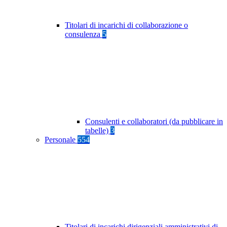
Titolari di incarichi di collaborazione o
consulenza
5
Consulenti e collaboratori (da pubblicare in
tabelle)
3
Personale
554
Titolari di incarichi dirigenziali amministrativi di