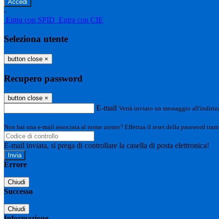
-
Entra con SPID
Entra con CIE
Seleziona utente
button close
×
Recupero password
button close
×
E-mail
Verrà inviato un messaggio all'indirizz
Non hai una e-mail associata al nome utente? Effettua il reset della password tram
E-mail inviata, si prega di controllare la casella di posta elettronica!
Errore
Chiudi
Successo
Chiudi
Informazione