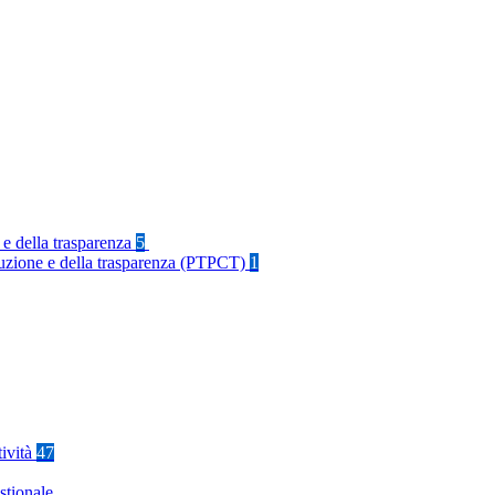
 e della trasparenza
5
rruzione e della trasparenza (PTPCT)
1
tività
47
stionale