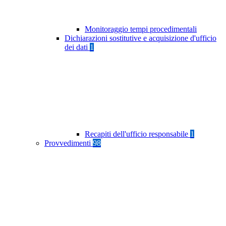
Monitoraggio tempi procedimentali
Dichiarazioni sostitutive e acquisizione d'ufficio
dei dati
1
Recapiti dell'ufficio responsabile
1
Provvedimenti
98