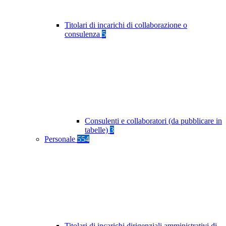
Titolari di incarichi di collaborazione o
consulenza
5
Consulenti e collaboratori (da pubblicare in
tabelle)
3
Personale
554
Titolari di incarichi dirigenziali amministrativi di