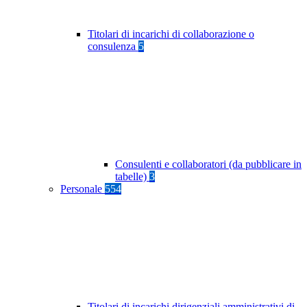
Titolari di incarichi di collaborazione o
consulenza
5
Consulenti e collaboratori (da pubblicare in
tabelle)
3
Personale
554
Titolari di incarichi dirigenziali amministrativi di