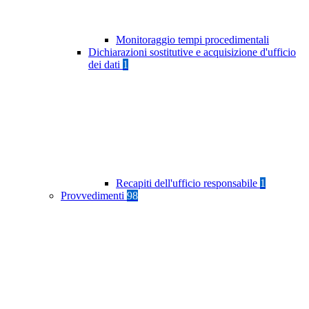
Monitoraggio tempi procedimentali
Dichiarazioni sostitutive e acquisizione d'ufficio
dei dati
1
Recapiti dell'ufficio responsabile
1
Provvedimenti
98