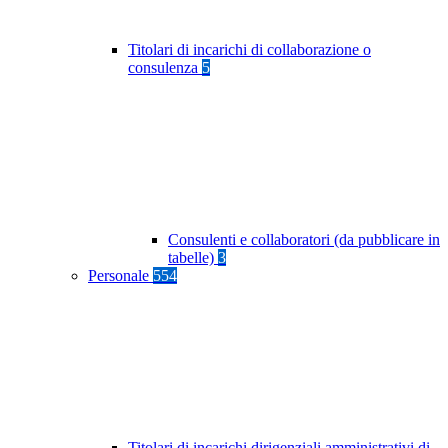
Titolari di incarichi di collaborazione o
consulenza
5
Consulenti e collaboratori (da pubblicare in
tabelle)
3
Personale
554
Titolari di incarichi dirigenziali amministrativi di