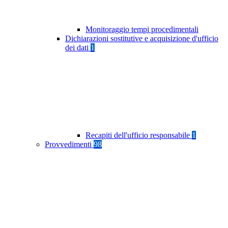
Monitoraggio tempi procedimentali
Dichiarazioni sostitutive e acquisizione d'ufficio
dei dati
1
Recapiti dell'ufficio responsabile
1
Provvedimenti
98