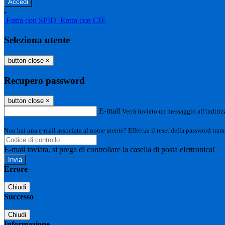
-
Entra con SPID
Entra con CIE
Seleziona utente
button close
×
Recupero password
button close
×
E-mail
Verrà inviato un messaggio all'indirizz
Non hai una e-mail associata al nome utente? Effettua il reset della password tram
E-mail inviata, si prega di controllare la casella di posta elettronica!
Errore
Chiudi
Successo
Chiudi
Informazione