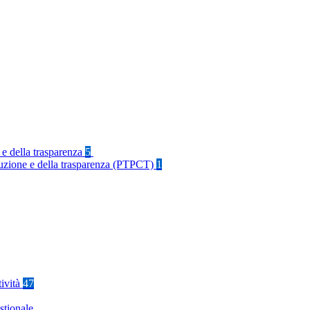
 e della trasparenza
5
rruzione e della trasparenza (PTPCT)
1
tività
47
stionale