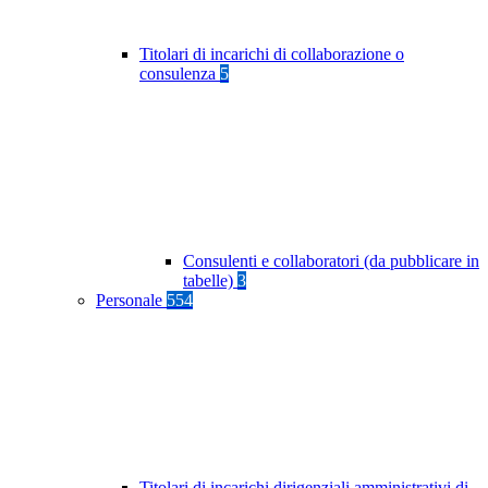
Titolari di incarichi di collaborazione o
consulenza
5
Consulenti e collaboratori (da pubblicare in
tabelle)
3
Personale
554
Titolari di incarichi dirigenziali amministrativi di