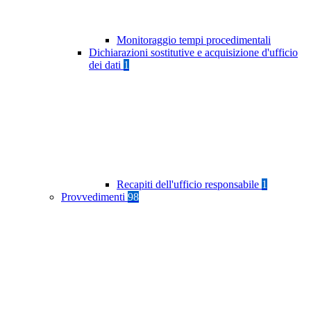
Monitoraggio tempi procedimentali
Dichiarazioni sostitutive e acquisizione d'ufficio
dei dati
1
Recapiti dell'ufficio responsabile
1
Provvedimenti
98