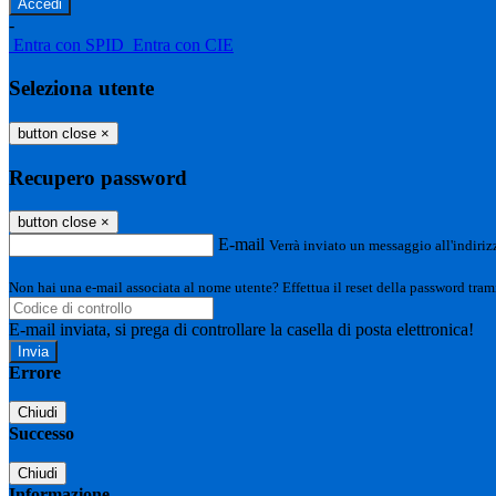
-
Entra con SPID
Entra con CIE
Seleziona utente
button close
×
Recupero password
button close
×
E-mail
Verrà inviato un messaggio all'indirizz
Non hai una e-mail associata al nome utente? Effettua il reset della password tram
E-mail inviata, si prega di controllare la casella di posta elettronica!
Errore
Chiudi
Successo
Chiudi
Informazione