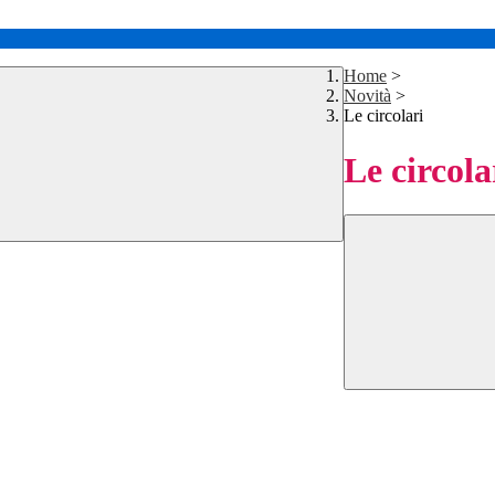
Home
>
Novità
>
Le circolari
Le circola