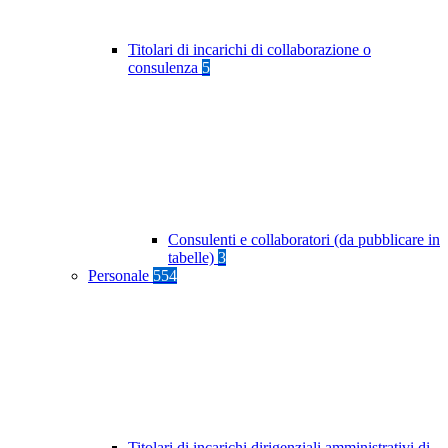
Titolari di incarichi di collaborazione o
consulenza
5
Consulenti e collaboratori (da pubblicare in
tabelle)
3
Personale
554
Titolari di incarichi dirigenziali amministrativi di