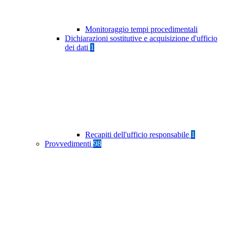
Monitoraggio tempi procedimentali
Dichiarazioni sostitutive e acquisizione d'ufficio
dei dati
1
Recapiti dell'ufficio responsabile
1
Provvedimenti
98