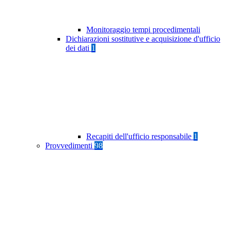
Monitoraggio tempi procedimentali
Dichiarazioni sostitutive e acquisizione d'ufficio
dei dati
1
Recapiti dell'ufficio responsabile
1
Provvedimenti
98