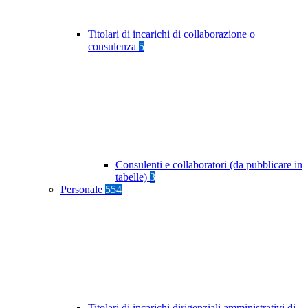
Titolari di incarichi di collaborazione o
consulenza
5
Consulenti e collaboratori (da pubblicare in
tabelle)
3
Personale
554
Titolari di incarichi dirigenziali amministrativi di