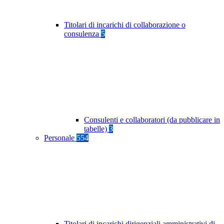
Titolari di incarichi di collaborazione o
consulenza
5
Consulenti e collaboratori (da pubblicare in
tabelle)
3
Personale
554
Titolari di incarichi dirigenziali amministrativi di