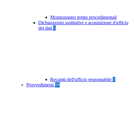
Monitoraggio tempi procedimentali
Dichiarazioni sostitutive e acquisizione d'ufficio
dei dati
1
Recapiti dell'ufficio responsabile
1
Provvedimenti
98