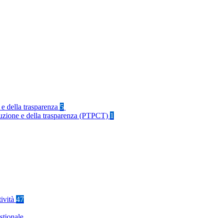
 e della trasparenza
5
rruzione e della trasparenza (PTPCT)
1
tività
47
stionale