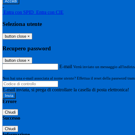
-
Entra con SPID
Entra con CIE
Seleziona utente
button close
×
Recupero password
button close
×
E-mail
Verrà inviato un messaggio all'indirizz
Non hai una e-mail associata al nome utente? Effettua il reset della password tram
E-mail inviata, si prega di controllare la casella di posta elettronica!
Errore
Chiudi
Successo
Chiudi
Informazione