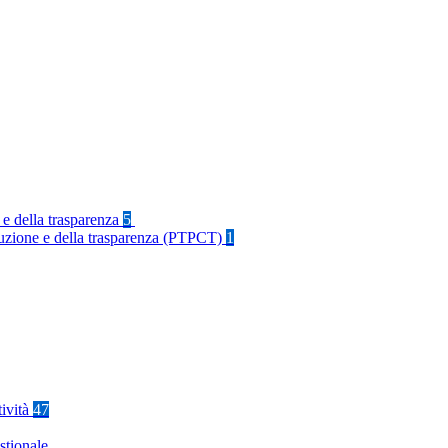
 e della trasparenza
5
rruzione e della trasparenza (PTPCT)
1
tività
47
stionale