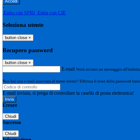
-
Entra con SPID
Entra con CIE
Seleziona utente
button close
×
Recupero password
button close
×
E-mail
Verrà inviato un messaggio all'indirizz
Non hai una e-mail associata al nome utente? Effettua il reset della password tram
E-mail inviata, si prega di controllare la casella di posta elettronica!
Errore
Chiudi
Successo
Chiudi
Informazione